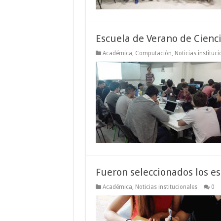
Escuela de Verano de Cienc
Académica
,
Computación
,
Noticias instituci
Fueron seleccionados los e
Académica
,
Noticias institucionales
0