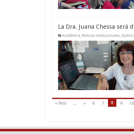
La Dra. Juana Chessa será 
Académica
,
Noticias institucionales
,
Químic
8
« First
...
«
6
7
9
1