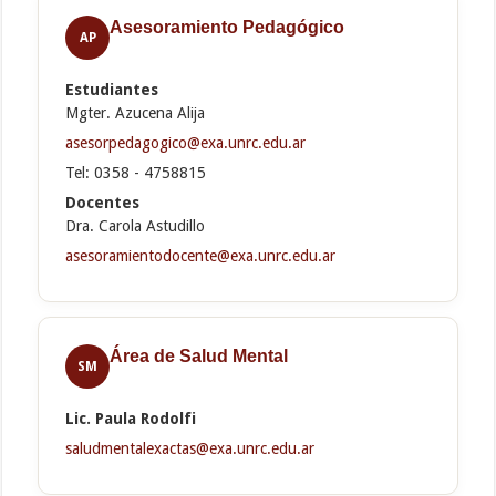
Asesoramiento Pedagógico
AP
Estudiantes
Mgter. Azucena Alija
asesorpedagogico@exa.unrc.edu.ar
Tel: 0358 - 4758815
Docentes
Dra. Carola Astudillo
asesoramientodocente@exa.unrc.edu.ar
Área de Salud Mental
SM
Lic. Paula Rodolfi
saludmentalexactas@exa.unrc.edu.ar