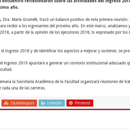
l encuentro reflexionaron sobre las actividades del ingreso 2018
ximo año.
s, Dra. María Grumelli, trazó un balance positivo de esta primera reunión.
a recibir a los ingresantes del próximo año. En este marco, analizamos y
2018, a partir de la opinión de los ejecutores 2018, lo expresado por los 
 el Ingreso 2018 y de identificar los aspectos a mejorar y sostener, se p
del ingreso 2019 apuntará a generar un contexto institucional adecuado que
acultad.
semana la Secretaría Académica de la Facultad organizará reuniones de tr
e cada una de las carreras.
Stumbleupon
LinkedIn
Pinterest