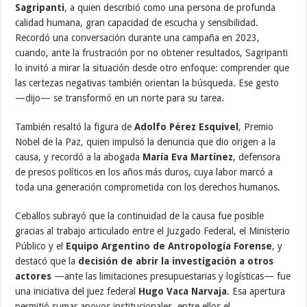
Sagripanti
, a quien describió como una persona de profunda
calidad humana, gran capacidad de escucha y sensibilidad.
Recordó una conversación durante una campaña en 2023,
cuando, ante la frustración por no obtener resultados, Sagripanti
lo invitó a mirar la situación desde otro enfoque: comprender que
las certezas negativas también orientan la búsqueda. Ese gesto
—dijo— se transformó en un norte para su tarea.
También resaltó la figura de
Adolfo Pérez Esquivel
, Premio
Nobel de la Paz, quien impulsó la denuncia que dio origen a la
causa, y recordó a la abogada
María Eva Martínez
, defensora
de presos políticos en los años más duros, cuya labor marcó a
toda una generación comprometida con los derechos humanos.
Ceballos subrayó que la continuidad de la causa fue posible
gracias al trabajo articulado entre el Juzgado Federal, el Ministerio
Público y el
Equipo Argentino de Antropología Forense
, y
destacó que la
decisión de abrir la investigación a otros
actores
—ante las limitaciones presupuestarias y logísticas— fue
una iniciativa del juez federal
Hugo Vaca Narvaja
. Esa apertura
permitió sumar apoyos institucionales, entre ellos el